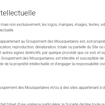
tellectuelle
ais non exclusivement, les logos, marques, images, textes, vidé
lectuelle.
appartenant au Groupement des Mousquetaires est, soit propriétair
ication, reproduction, dénaturation, totale ou partielle du Site
t autres signes distinctifs, par quelque procédé que ce soit, et s
du Groupement des Mousquetaires, est interdite et susceptible 
e de la propriété intellectuelle et d’engager la responsabilité civ
roupement des Mousquetaires et/ou à des sites appartenant à des 
fait l’objet d’une vigilance particulière, la Société décline toute r