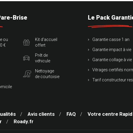
Pare-Brise
Le Pack Garanti
te ou
Kit d'accueil
Garantie casse 1 an
0 €
offert
Garantie impact à vie
Prêt de
Garantie collage à vie
véhicule
Vitrages certifiés no
Nettoyage
de courtoisie
Tarif constructeur re
omicile
ualités
Avis clients
FAQ
Votre centre Rapid
r
Roady.fr