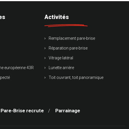
es
Activités
Remplacement pare-brise
Réparation pare-brise
Vitrage latéral
rme européenne 43R
Lunette arrière
specté
Toit ouvrant, toit panoramique
 Pare-Brise recrute
Parrainage