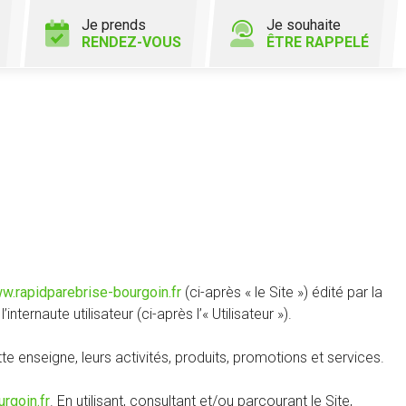
Je prends
Je souhaite
RENDEZ-VOUS
ÊTRE RAPPELÉ
w.rapidparebrise-bourgoin.fr
(ci-après « le Site ») édité par la
ternaute utilisateur (ci-après l’« Utilisateur »).
tte enseigne, leurs activités, produits, promotions et services.
rgoin.fr
. En utilisant, consultant et/ou parcourant le Site,