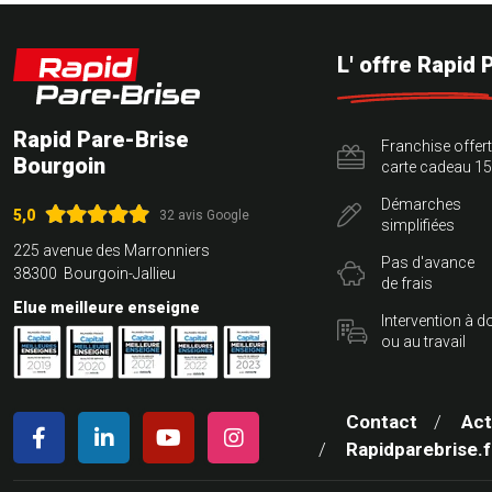
L' offre Rapid 
Rapid Pare-Brise
Franchise offer
Bourgoin
carte cadeau 15
Démarches
5,0
32 avis Google
simplifiées
225 avenue des Marronniers
Pas d'avance
38300 Bourgoin-Jallieu
de frais
Elue meilleure enseigne
Intervention à d
ou au travail
Contact
Act
Rapidparebrise.f