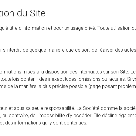
tion du Site
qu'à titre d'information et pour un usage privé. Toute utilisation 
teur s'interdit, de quelque manière que ce soit, de réaliser des actes
informations mises à la disposition des internautes sur son Site. 
 toutefois contenir des inexactitudes, omissions ou lacunes. Si v
ème de la manière la plus précise possible (page posant problème
lisateur et sous sa seule responsabilité. La Société comme la soc
u, au contraire, de l’impossibilité d’y accéder. Elle décline éga
te et des informations qui y sont contenues.