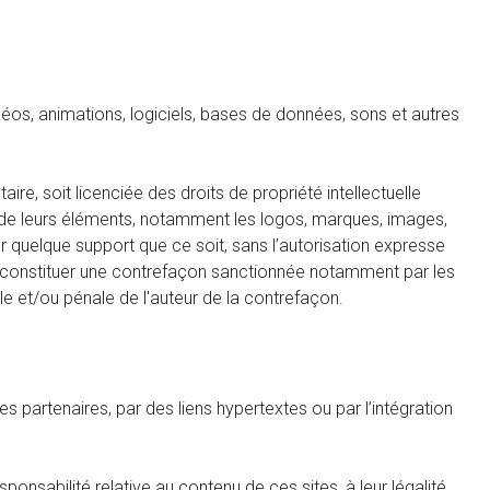
os, animations, logiciels, bases de données, sons et autres
e, soit licenciée des droits de propriété intellectuelle
 ou de leurs éléments, notamment les logos, marques, images,
ur quelque support que ce soit, sans l’autorisation expresse
de constituer une contrefaçon sanctionnée notamment par les
ile et/ou pénale de l'auteur de la contrefaçon.
partenaires, par des liens hypertextes ou par l’intégration
esponsabilité relative au contenu de ces sites, à leur légalité,