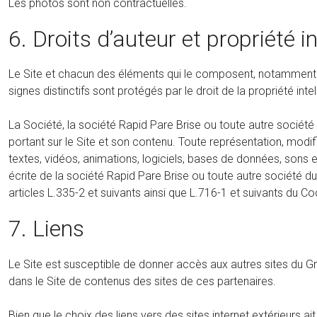
Les photos sont non contractuelles.
6. Droits d’auteur et propriété in
Le Site et chacun des éléments qui le composent, notamment m
signes distinctifs sont protégés par le droit de la propriété intel
La Société, la société Rapid Pare Brise ou toute autre société 
portant sur le Site et son contenu. Toute représentation, modif
textes, vidéos, animations, logiciels, bases de données, sons e
écrite de la société Rapid Pare Brise ou toute autre société 
articles L.335-2 et suivants ainsi que L.716-1 et suivants du Cod
7. Liens
Le Site est susceptible de donner accès aux autres sites du G
dans le Site de contenus des sites de ces partenaires.
Bien que le choix des liens vers des sites internet extérieurs ait 